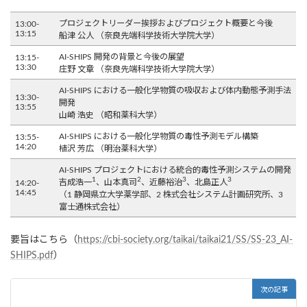
プロジェクトリーダー挨拶およびプロジェクト概要と今後
13:00-
13:15
船津 公人 （奈良先端科学技術大学院大学）
AI-SHIPS 開発の背景と今後の展望
13:15-
13:30
庄野 文章 （奈良先端科学技術大学院大学）
AI-SHIPS における一般化学物質の吸収および体内動態予測手法
13:30-
開発
13:55
山崎 浩史 （昭和薬科大学）
AI-SHIPS における一般化学物質の毒性予測モデル構築
13:55-
14:20
植沢 芳広 （明治薬科大学）
AI-SHIPS プロジェクトにおける統合的毒性予測システムの開発
1
2
3
3
吉成浩一
、山本真司
、近藤裕治
、北島正人
14:20-
14:45
（1 静岡県立大学薬学部、2 株式会社システム計画研究所、3
富士通株式会社）
要旨はこちら（
https://cbi-society.org/taikai/taikai21/SS/SS-23_AI-
SHIPS.pdf
）
次の記事