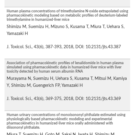
Human plasma concentrations of trimethylamine N-oxide extrapolated using
pharmacokinetic modeling based on metabolic profiles of deuterium-labeled
trimethylamine in humanized-liver mice
Shimizu M, Suemizu H, Mizuno S, Kusama T, Miura T, Uehara S,
Yamazaki H
J. Toxicol. Sci., 43(6), 387-393, 2018, DOI: 10.2131/jts.43.387
Association of pharmacokinetic profiles of lenalidomide in human plasma
simulated using pharmacokinetic data in humanized-liver mice with liver
toxicity detected by human serum albumin RNA
Murayama N, Suemizu H, Uehara S, Kusama T, Mitsui M, Kamiya
Y, Shimizu M, Guengerich FP, Yamazaki H
J. Toxicol. Sci., 43(6), 369-375, 2018, DOI: 10.2131/jts.43.369
Human urinary concentrations of monoisononyl phthalate estimated using
physiologically based pharmacokinetic modeling and experimental
pharmacokinetics in humanized-liver mice orally administered with
diisononyl phthalate.
Miura T, Suemizu H, Goto M, Sakai N, Iwata H, Shimizu M,