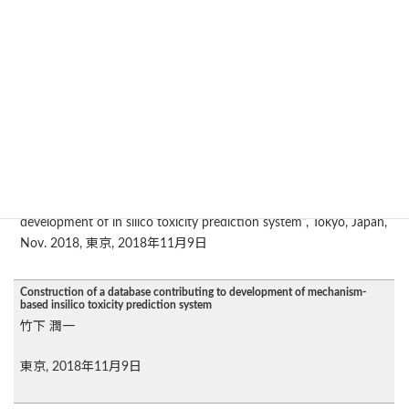
Tokyo AI-SHIPS International Symposium “The front line of
development of in silico toxicity prediction system”, Tokyo, Japan,
Nov. 2018, 東京, 2018年11月
Application of in vitro assays to development of mechanism-based in silico
prediction system of hepatotoxicity
吉成 浩一
Tokyo AI-SHIPS International Symposium “The front line of
development of in silico toxicity prediction system”, Tokyo, Japan,
Nov. 2018, 東京, 2018年11月9日
Construction of a database contributing to development of mechanism-
based insilico toxicity prediction system
竹下 潤一
東京, 2018年11月9日