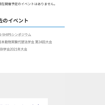
現在開催予定のイベントはありません。
去のイベント
AI-SHIPSシンポジウム
日本動物実験代替法学会 第34回大会
CBI学会2021年大会