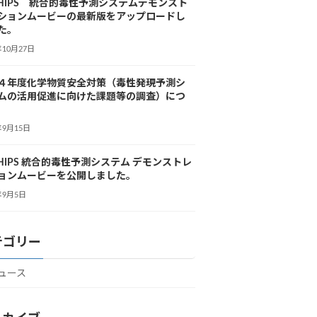
-SHIPS 統合的毒性予測システムデモンスト
ションムービーの最新版をアップロードし
た。
年10月27日
４年度化学物質安全対策（毒性発現予測シ
ムの活用促進に向けた課題等の調査）につ
年9月15日
-SHIPS 統合的毒性予測システム デモンストレ
ョンムービーを公開しました。
年9月5日
テゴリー
ュース