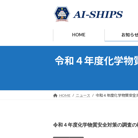
コ
ナ
ン
ビ
テ
ゲ
ン
ー
ツ
シ
HOME
お知ら
へ
ョ
ス
ン
キ
に
令和４年度化学物
ッ
移
プ
動
HOME
ニュース
令和４年度化学物質安全
令和４年度化学物質安全対策の調査の