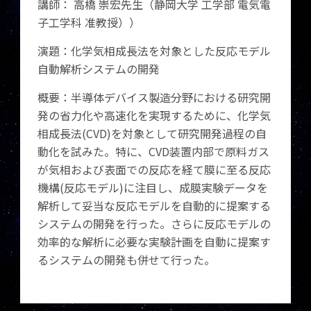
講師： 高橋 崇宏先生（静岡大学 工学部 電気電
子工学科 准教授））
演題：化学気相成長法を対象とした反応モデル
自動解析システムの開発
概要：半導体デバイス製造分野における研究開
発の省力化や高速化を実現するために、化学気
相成長法(CVD)を対象として研究開発過程の自
動化を試みた。特に、CVD装置内部で原料ガス
が気相および表面での反応を経て膜に至る反応
機構(反応モデル)に注目し、成膜実験データを
解析して妥当な反応モデルを自動的に提案する
システムの開発を行った。さらに反応モデルの
効率的な解析に必要な実験計画を自動に提案す
るシステムの開発も併せて行った。