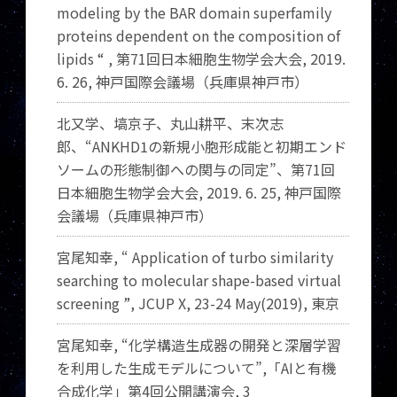
modeling by the BAR domain superfamily
proteins dependent on the composition of
lipids “ ,
第
71
回日本細胞生物学会大会
, 2019.
6. 26,
神戸国際会議場（兵庫県神戸市）
北又学、塙京子、丸山耕平、末次志
郎、“
ANKHD1
の新規小胞形成能と初期エンド
ソームの形態制御への関与の同定”、第
71
回
日本細胞生物学会大会
, 2019. 6. 25,
神戸国際
会議場（兵庫県神戸市）
宮尾知幸, “ Application of turbo similarity
searching to molecular shape-based virtual
screening
”
, JCUP X, 23-24 May(2019), 東京
宮尾知幸, “化学構造生成器の開発と深層学習
を利用した生成モデルについて”,「AIと有機
合成化学」第4回公開講演会, 3