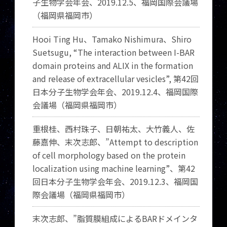
子生物学会年会、
2019.12.5
、福岡国際会議場
（福岡県福岡市）
Hooi Ting Hu
、
Tamako Nishimura
、
Shiro
Suetsugu, “The interaction between I-BAR
domain proteins and ALIX in the formation
and release of extracellular vesicles”,
第
42
回
日本分子生物学会年会、
2019.12.4
、福岡国際
会議場（福岡県福岡市）
重根桂、西村珠子、日朝祐太、大竹義人、佐
藤嘉伸、末次志郎、”
Attempt to description
of cell morphology based on the protein
localization using machine learning”
、第
42
回日本分子生物学会年会、
2019.12.3
、福岡国
際会議場（福岡県福岡市）
末次志郎、”脂質膜組成による
BAR
ドメインタ