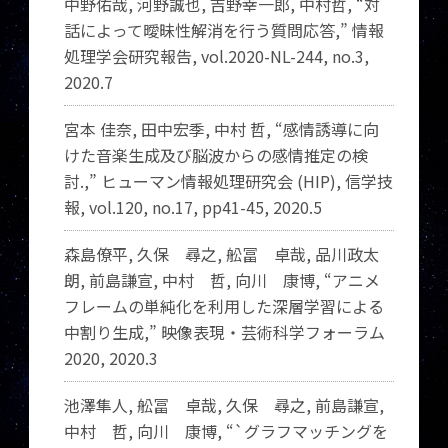
中野佑哉, 河野誠也, 吉野幸一郎, 中村哲, “対
話によって曖昧性解消を行う質問応答,” 情報
処理学会研究報告, vol.2020-NL-244, no.3,
2020.7
宮本 佳奈, 田中宏季, 中村 哲, “感情誘導に向
けた音楽生成及び脳波からの感情推定の検
討.,” ヒューマン情報処理研究会 (HIP), 信学技
報, vol.120, no.17, pp41-45, 2020.5
森島僚平, 久保 尋之, 舩冨 卓哉, 品川政太
朗, 前島謙宣, 中村 哲, 向川 康博, “アニメ
フレームの単純化を利用した深層学習による
中割り生成,” 映像表現・芸術科学フォーラム
2020, 2020.3
池澤隼人, 舩冨 卓哉, 久保 尋之, 前島謙宣,
中村 哲, 向川 康博, “`グラフマッチングを