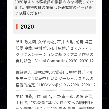
2020年より本務教員の業績のみを掲載してい
ます。兼務教員の業績は各研究室のページを
ご参照ください。
2020
品川 政太朗, 久保 尋之, 石井 大地, 前島 謙宣,
舩冨 卓哉, 中村 哲, 向川 康博, “セマンティッ
クセグメンテーションに基づくアニメ作品の
自動彩色,” Visual Computing 2020, 2020.12
佐賀健志, 田中宏季, 岩坂英巳, 中村 哲, “マル
チモーダル情報を用いたソーシャルスキルの
客観的推定,” HCGシンポジウム2020, 2020.12
中野 佑哉, 河野 誠也, 吉野 幸一郎, 須藤 克仁,
中村 哲, “文構造に基づく質問文への曖昧性付
与と質問生成,” 人工知能学会 言語・音声理解