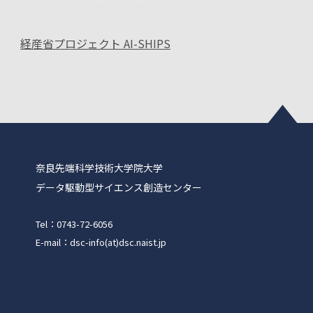
経産省プロジェクト AI-SHIPS
奈良先端科学技術大学院大学
データ駆動型サイエンス創造センター
Tel：0743-72-6056
E-mail：dsc-info(at)dsc.naist.jp