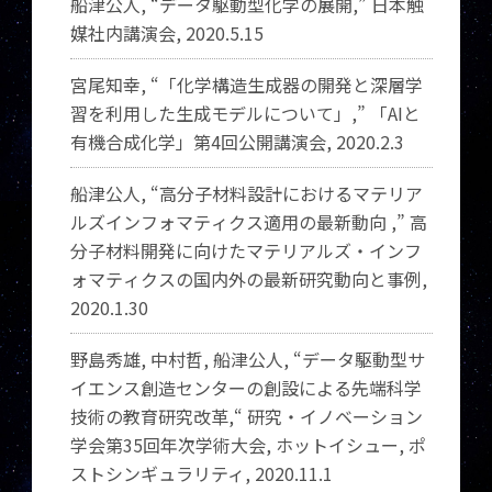
船津公人, “データ駆動型化学の展開,” 日本触
媒社内講演会, 2020.5.15
宮尾知幸, “「化学構造生成器の開発と深層学
習を利用した生成モデルについて」,” 「AIと
有機合成化学」第4回公開講演会, 2020.2.3
船津公人, “​高​分​子​材​料​設​計​に​お​け​る​マ​テ​リ​ア​
ル​ズ​イ​ン​フ​ォ​マ​テ​ィ​ク​ス​適​用​の​最​新​動​向​ ,” 高​
分​子​材​料​開​発​に​向​け​た​マ​テ​リ​ア​ル​ズ​・​イ​ン​フ​
ォ​マ​テ​ィ​ク​ス​の​国​内​外​の​最​新​研​究​動​向​と​事​例,
2020.1.30
野島秀雄, 中村哲, 船津公人, “データ駆動型サ
イエンス創造センターの創設による先端科学
技術の教育研究改革,“ 研究・イノベーション
学会第35回年次学術大会, ホットイシュー, ポ
ストシンギュラリティ, 2020.11.1