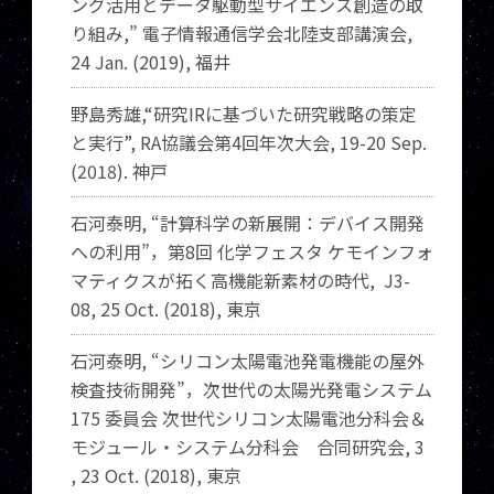
ング活用とデータ駆動型サイエンス創造の取
り組み,” 電子情報通信学会北陸支部講演会,
24 Jan. (2019), 福井
野島秀雄
,“
研究
IR
に基づいた研究戦略の策定
と実行
”, RA
協議会第
4
回年次大会
, 19-20 Sep.
(2018).
神戸
石河泰明, “計算科学の新展開：デバイス開発
への利用”，第8回 化学フェスタ ケモインフォ
マティクスが拓く高機能新素材の時代, J3-
08, 25 Oct. (2018), 東京
石河泰明, “シリコン太陽電池発電機能の屋外
検査技術開発”，次世代の太陽光発電システム
175 委員会 次世代シリコン太陽電池分科会＆
モジュール・システム分科会 合同研究会, 3
, 23 Oct. (2018), 東京