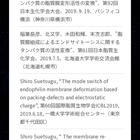
ンパク質の脂質膜変形活性の変換”、第
92
回
日本生化学会大会、
2019. 9. 19
、パシフィコ
横浜（神奈川県横浜市）
稲葉岳彦、北又学、木田和輝、末次志郎、”脂
質膜組成によるエンドサイトーシスに関する
タンパク質の活性変換”、第
61
回日本脂質生
化学会、
2019.
7.
5
、北海道大学学術交流会館
（北海道札幌市）
Shiro Suetsugu, “The mode switch of
endophilin membrane deformation based
on packing-defects and electrostatic
charge”,
第
60
回国際脂質生物学会
ICBL2019,
2019.6.18,
一橋大学学術総合センター（東京
都千代田区）
Shiro Suetsugu, “ The membrane re-