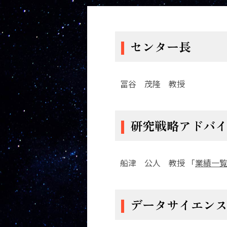
センター長
冨谷 茂隆 教授
研究戦略アドバ
船津 公人 教授 「
業績一
データサイエン