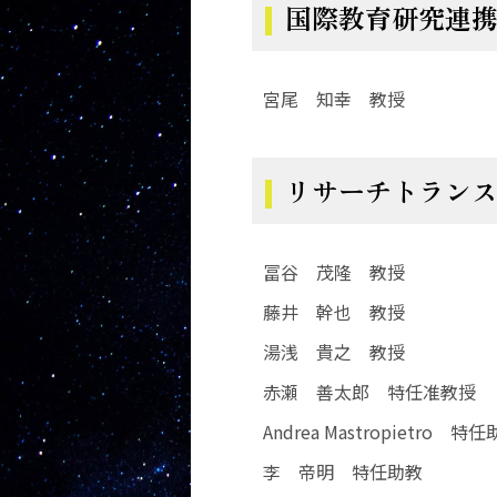
国際教育研究連
宮尾 知幸 教授
リサーチトラン
冨谷 茂隆 教授
藤井 幹也 教授
湯浅 貴之 教授
赤瀬 善太郎 特任准教授
Andrea Mastropietro 特
李 帝明 特任助教