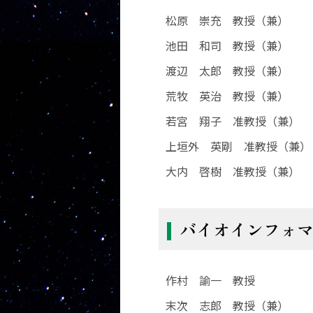
松原 崇充 教授（兼）
池田 和司 教授（兼）
渡辺 太郎 教授（兼）
荒牧 英治 教授（兼）
若宮 翔子 准教授（兼）
上垣外 英剛 准教授（兼）
大内 啓樹 准教授（兼）
バイオインフォ
作村 諭一 教授
末次 志郎 教授（兼）