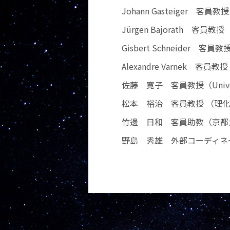
Johann Gasteiger 客員教授 （
Jürgen Bajorath 客員教授 （U
Gisbert Schneider 客員
Alexandre Varnek 客員教授（U
佐藤 寛子 客員教授（Universi
松本 裕治 客員教授 （理
竹邊 日和 客員助教（京都
野島 秀雄 外部コーディネ