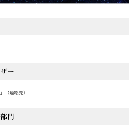
イザー
覧
」（
連絡先
）
ス部門