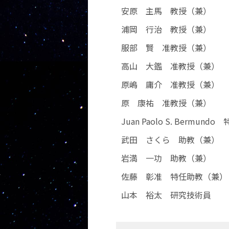
安原 主馬 教授（兼）
浦岡 行治 教授（兼）
服部 賢 准教授（兼）
高山 大鑑 准教授（兼）
原嶋 庸介 准教授（兼）
原 康祐 准教授（兼）
Juan Paolo S. Bermu
武田 さくら 助教（兼）
岩満 一功 助教（兼）
佐藤 彰准 特任助教（兼）
山本 裕太 研究技術員