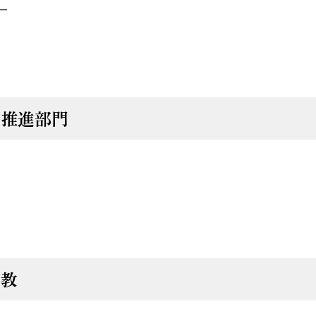
ー
究推進部門
助教