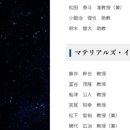
松田 泰斗 准教授（兼）
小鍛治 俊也 助教
鈴木 健大 助教
マテリアルズ・
藤井 幹也 教授
冨谷 茂隆 教授
船津 公人 教授
宮尾 知幸 教授
松下 智裕 教授（兼）
網代 広治 教授（兼）