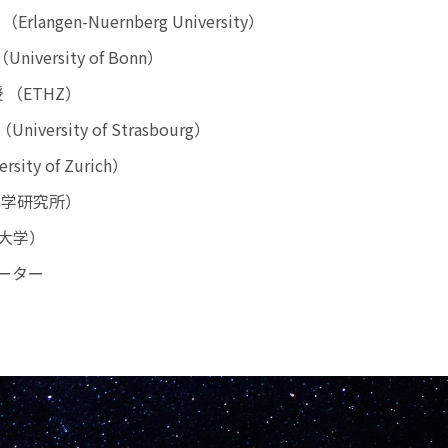
Erlangen-Nuernberg University）
niversity of Bonn）
教授 （ETHZ）
niversity of Strasbourg）
ty of Zurich）
化学研究所）
大学）
ーター