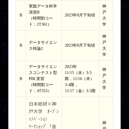
実践データ科学
神
演習B
戸
B
2023年8月下旬頃
（時間割コー
大
ド：2T361）
学
神
データサイエン
戸
B
2023年8月下旬頃
ス特論2
大
学
データサイエン
2023年
神
スコンテスト型
11/15（水）3-5
戸
B
PBL実習
限，11/16（木）
大
（時間割コー
3-4限，
学
ド：4T353）
11/17（金）3-5限
日本総研×神
戸大学 ｵｰﾌﾟﾝ
ｲﾉﾍﾞｰｼｮﾝ
神
ﾜｰｸｼｮｯﾌﾟ「金
戸