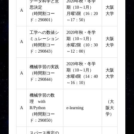
データ科学と意
2020年秋・冬学
思決定
期（10～1月）
大阪
A
（時間割コー
月曜5限（16：20
大学
ド：290801）
～17：50）
工学への数値シ
2020年秋・冬学
ミュレーション
期（10～1月）
大阪
A
（時間割コー
水曜2限（10：30
大学
ド：290843）
～12：00）
2020年秋・冬学
機械学習の実践
期（10～1月）
大阪
A
（時間割コー
水曜4限（14：40
大学
ド：290844）
～16：10）
機械学習の数
理 with
（大
A
R/Python
e-learning
阪大
（時間割コー
学）
ド：290850）
スパース推定の