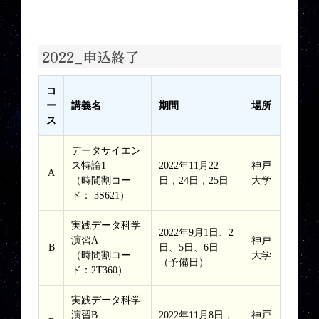
2022_申込終了
コ
ー
講義名
期間
場所
ス
データサイエン
ス特論1
2022年11月22
神戸
A
（時間割コー
日，24日，25日
大学
ド： 3S621）
実践データ科学
2022年9月1日、2
演習A
神戸
B
日、5日、6日
（時間割コー
大学
（予備日）
ド：2T360）
実践データ科学
演習B
2022年11月8日，
神戸