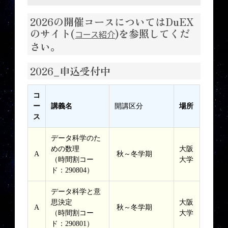
2026の開催コースについてはDuEX
のサイト(
)を参照してくだ
コース紹介
さい。
2026_申込受付中
コ
ー
講義名
開講区分
場所
ス
データ科学のた
めの数理
大阪
A
秋～冬学期
（時間割コー
大学
ド：290804）
データ科学と意
思決定
大阪
A
秋～冬学期
（時間割コー
大学
ド：290801）