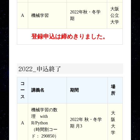
大阪
2022年秋・冬学
A
機械学習
公立
期
大学
登録申込は締めきりました。
2022_申込終了
コ
場
ー
講義名
期間
所
ス
機械学習の数
大
理 with
2022年 秋・冬学
阪
A
R/Python
期 月3
大
（時間割コー
学
ド： 290850）