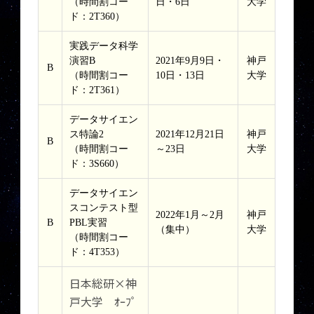
（時間割コー
日・6日
大学
ド：2T360）
実践データ科学
演習B
2021年9月9日・
神戸
B
（時間割コー
10日・13日
大学
ド：2T361）
データサイエン
ス特論2
2021年12月21日
神戸
B
（時間割コー
～23日
大学
ド：3S660）
データサイエン
スコンテスト型
2022年1月～2月
神戸
B
PBL実習
（集中）
大学
（時間割コー
ド：4T353）
日本総研×神
戸大学 ｵｰﾌﾟ