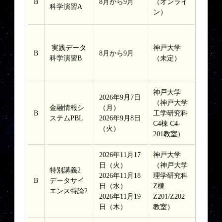
B
8月から9月
（オンライ
科学演習A
ン）
実践データ
神戸大学
B
8月から9月
科学演習B
（未定）
神戸大学
2026年9月7日
（神戸大学
金融情報シ
（月）
B
工学研究科
ステムPBL
2026年9月8日
C4棟 C4-
（火）
201教室）
2026年11月17
神戸大学
日（火）
（神戸大学
特別講義2
2026年11月18
理学研究科
B
データサイ
日（水）
Z棟
エンス特論2
2026年11月19
Z201/Z202
日（木）
教室）