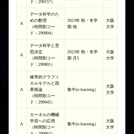
ド：290157）
データ科学のた
めの数理
2023年 秋・冬学
大阪
A
（時間割コー
期 他
大学
ド：290804）
データ科学と意
思決定
2023年 秋・冬学
大阪
A
（時間割コー
期 月5
大学
ド：290801）
確率的グラフィ
カルモデルと因
大阪
A
果推論
集中(e-learning）
大学
（時間割コー
ド：290845）
カーネルの機械
学習への応用
大阪
A
集中(e-learning）
（時間割コー
大学
ド：290862）