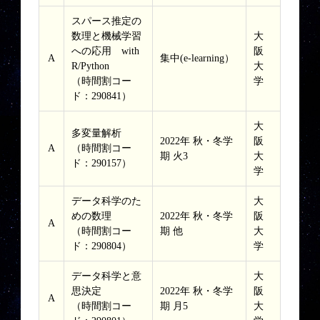
スパース推定の
数理と機械学習
大
への応用 with
阪
A
集中(e-learning）
R/Python
大
（時間割コー
学
ド：290841）
大
多変量解析
2022年 秋・冬学
阪
A
（時間割コー
期 火3
大
ド：290157）
学
データ科学のた
大
めの数理
2022年 秋・冬学
阪
A
（時間割コー
期 他
大
ド：290804）
学
データ科学と意
大
思決定
2022年 秋・冬学
阪
A
（時間割コー
期 月5
大