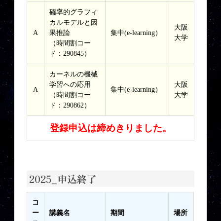
確率的グラフィ
カルモデルと因
大阪
A
果推論
集中(e-learning）
大学
（時間割コー
ド：290845）
カーネルの機械
学習への応用
大阪
A
集中(e-learning）
（時間割コー
大学
ド：290862）
登録申込は締めきりました。
2025_申込終了
コ
ー
講義名
期間
場所