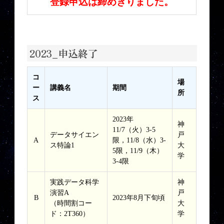
登録申込は締めきりました。
2023_申込終了
コ
場
ー
講義名
期間
所
ス
2023年
神
11/7（火）3-5
データサイエン
戸
A
限，11/8（水）3-
ス特論1
大
5限，11/9（木）
学
3-4限
実践データ科学
神
演習A
戸
B
2023年8月下旬頃
（時間割コー
大
ド：2T360）
学