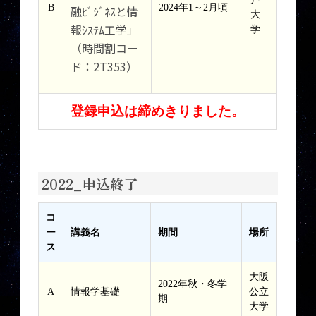
B
2024年1～2月頃
融ﾋﾞｼﾞﾈｽと情
大
報ｼｽﾃﾑ工学」
学
（時間割コー
ド：2T353）
登録申込は締めきりました。
2022_申込終了
コ
ー
講義名
期間
場所
ス
大阪
2022年秋・冬学
A
情報学基礎
公立
期
大学