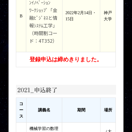
ﾝｲﾉﾍﾞｰｼｮﾝ
ﾜｰｸｼｮｯﾌﾟ「金
2022年2月14日・
神戸
B
融ﾋﾞｼﾞﾈｽと情
15日
大学
報ｼｽﾃﾑ工学」
（時間割コー
ド：4T352）
登録申込は締めきりました。
2021_申込終了
コ
ー
講義名
期間
場所
ス
機械学習の数理
（大