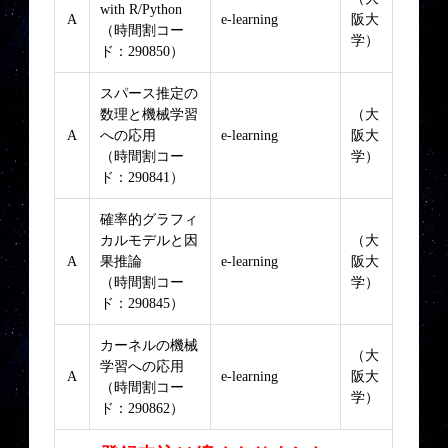
with R/Python
A
e-learning
阪大
（時間割コー
学）
ド：290850）
スパース推定の
数理と機械学習
（大
A
への応用
e-learning
阪大
（時間割コー
学）
ド：290841）
確率的グラフィ
カルモデルと因
（大
A
果推論
e-learning
阪大
（時間割コー
学）
ド：290845）
カーネルの機械
（大
学習への応用
A
e-learning
阪大
（時間割コー
学）
ド：290862）