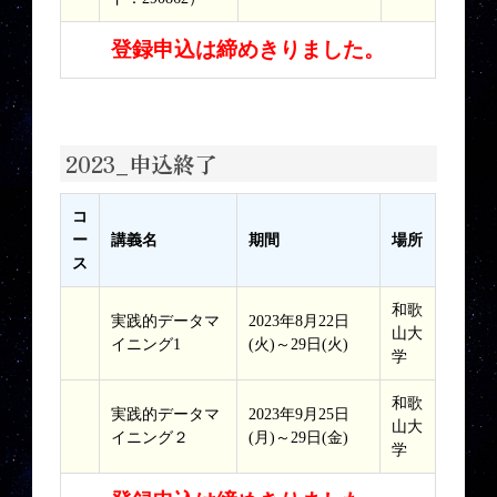
登録申込は締めきりました。
2023_申込終了
コ
ー
講義名
期間
場所
ス
和歌
実践的データマ
2023年8月22日
山大
イニング1
(火)～29日(火)
学
和歌
実践的データマ
2023年9月25日
山大
イニング２
(月)～29日(金)
学