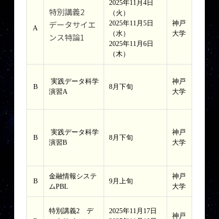
2025年11月4日
特別講義2
（火）
データサイエ
2025年11月5日
神戸
A
（水）
大学
ンス特論1
2025年11月6日
（木）
実践データ科学
神戸
B
8月下旬
演習A
大学
実践データ科学
神戸
B
8月下旬
演習B
大学
金融情報システ
神戸
B
9月上旬
ムPBL
大学
特別講義2 デ
2025年11月17日
神戸