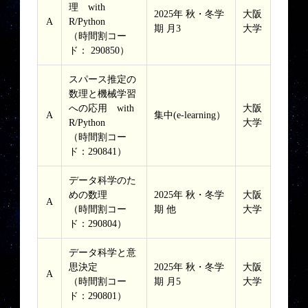
理 with
2025年 秋・冬学
大阪
A
R/Python
期 月3
大学
（時間割コー
ド： 290850）
スパース推定の
数理と機械学習
への応用 with
大阪
A
集中(e-learning）
R/Python
大学
（時間割コー
ド：290841）
データ科学のた
めの数理
2025年 秋・冬学
大阪
A
（時間割コー
期 他
大学
ド：290804）
データ科学と意
思決定
2025年 秋・冬学
大阪
A
（時間割コー
期 月5
大学
ド：290801）