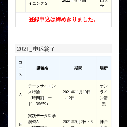
2022年春学期
山大
イニング２
学
登録申込は締めきりました。
2021_申込終了
コ
ー
講義名
期間
場所
ス
データサイエン
オン
ス特論1
2021年11月10日
ライ
A
（時間割コー
～12日
ン講
ド：3S659）
義
実践データ科学
演習A
2021年9月2日・3
神戸
B