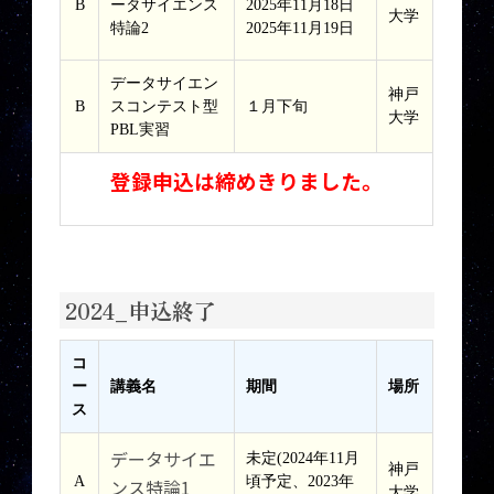
B
ータサイエンス
2025年11月18日
大学
特論2
2025年11月19日
データサイエン
神戸
B
スコンテスト型
１月下旬
大学
PBL実習
登録申込は締めきりました。
2024_申込終了
コ
ー
講義名
期間
場所
ス
データサイエ
未定(2024年11月
神戸
A
頃予定、2023年
ンス特論1
大学