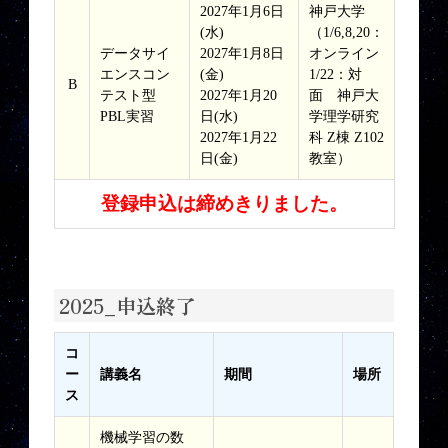
2027年1月6日
神戸大学
(水)
（1/6,8,20：
データサイ
2027年1月8日
オンライン
エンスコン
(金)
1/22：対
B
テスト型
2027年1月20
面 神戸大
PBL実習
日(水)
学理学研究
2027年1月22
科 Z棟 Z102
日(金)
教室）
登録申込は締めきりました。
2025_申込終了
コ
ー
講義名
期間
場所
ス
機械学習の数