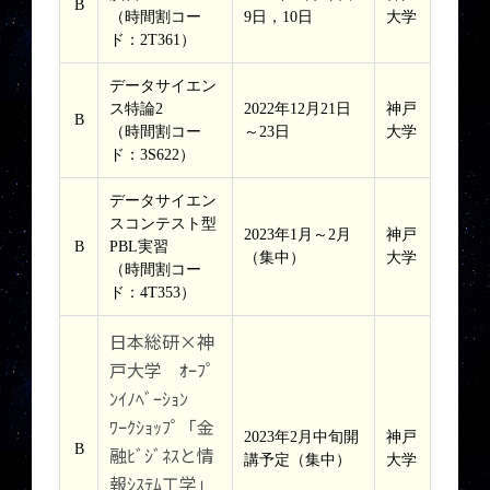
B
（時間割コー
9日，10日
大学
ド：2T361）
データサイエン
ス特論2
2022年12月21日
神戸
B
（時間割コー
～23日
大学
ド：3S622）
データサイエン
スコンテスト型
2023年1月～2月
神戸
B
PBL実習
（集中）
大学
（時間割コー
ド：4T353）
日本総研×神
戸大学 ｵｰﾌﾟ
ﾝｲﾉﾍﾞｰｼｮﾝ
ﾜｰｸｼｮｯﾌﾟ「金
2023年2月中旬開
神戸
B
融ﾋﾞｼﾞﾈｽと情
講予定（集中）
大学
報ｼｽﾃﾑ工学」