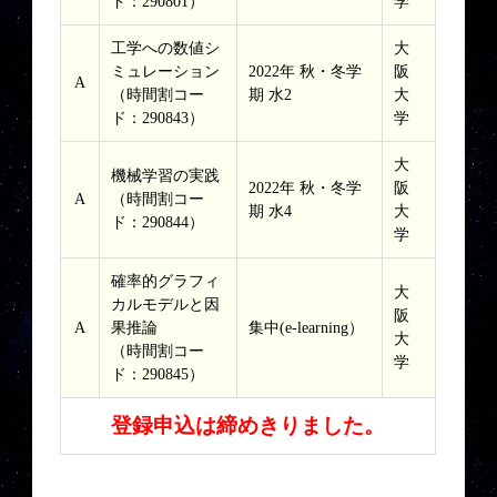
ド：290801）
学
工学への数値シ
大
ミュレーション
2022年 秋・冬学
阪
A
（時間割コー
期 水2
大
ド：290843）
学
大
機械学習の実践
2022年 秋・冬学
阪
A
（時間割コー
期 水4
大
ド：290844）
学
確率的グラフィ
大
カルモデルと因
阪
A
果推論
集中(e-learning）
大
（時間割コー
学
ド：290845）
登録申込は締めきりました。