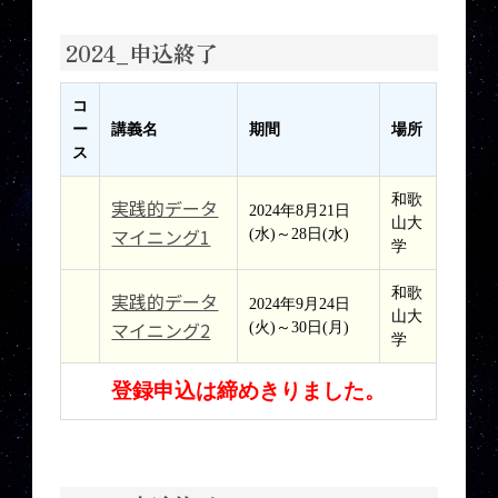
2024_申込終了
コ
ー
講義名
期間
場所
ス
和歌
実践的データ
2024年8月21日
山大
マイニング1
(水)～28日(水)
学
和歌
実践的データ
2024年9月24日
山大
マイニング2
(火)～30日(月)
学
登録申込は締めきりました。