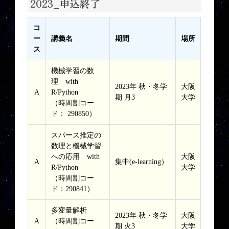
2023_申込終了
コ
ー
講義名
期間
場所
ス
機械学習の数
理 with
2023年 秋・冬学
大阪
A
R/Python
期 月3
大学
（時間割コー
ド： 290850）
スパース推定の
数理と機械学習
への応用 with
大阪
A
集中(e-learning）
R/Python
大学
（時間割コー
ド：290841）
多変量解析
2023年 秋・冬学
大阪
A
（時間割コー
期 火3
大学