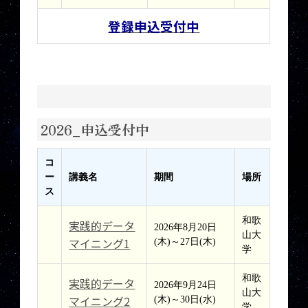
登録申込受付中
2026_申込受付中
コ
ー
講義名
期間
場所
ス
和歌
実践的データ
2026年8月20日
山大
マイニング1
(木)～27日(木)
学
和歌
実践的データ
2026年9月24日
山大
マイニング2
(木)～30日(水)
学