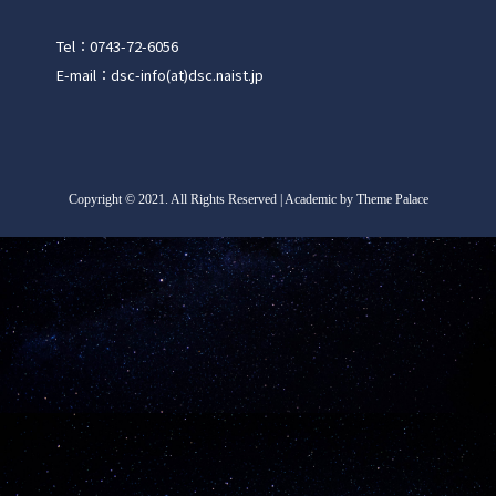
Tel：0743-72-6056
E-mail：dsc-info(at)dsc.naist.jp
Copyright
©
2021. All Rights Reserved | Academic by Theme Palace