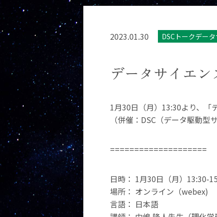
2023.01.30
DSCトークデー
データサイエンス
1月30日（月）13:30より
（併催：DSC（データ駆動型
====================
日時： 1月30日（月）13:30-15
場所： オンライン（webex)
言語： 日本語
講師： 中嶋 隆人先生（理化