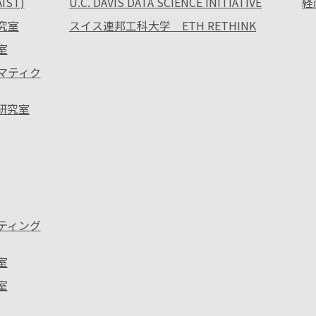
ST)
U.C. DAVIS DATA SCIENCE INITIATIVE
経
究室
スイス連邦工科大学 ETH RETHINK
室
ォマティク
ス研究室
ーティング
室
室