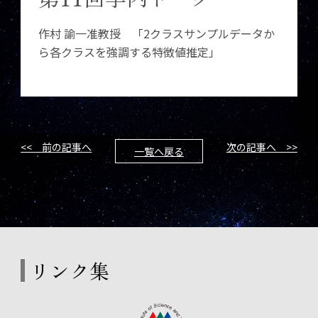
作村 諭一准教授 「2クラスサンプルデータか
ら各クラスを強調する特徴値推定」
<< 前の記事へ
次の記事へ >>
一覧へ戻る
リンク集