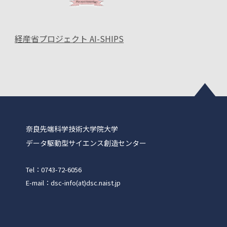
経産省プロジェクト AI-SHIPS
奈良先端科学技術大学院大学
データ駆動型サイエンス創造センター
Tel：0743-72-6056
E-mail：dsc-info(at)dsc.naist.jp