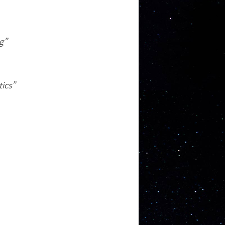
g”
ics”