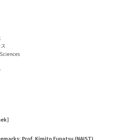
社
ンス
Sciences
ン
nek]
emarks: Prof. Kimito Funatsu (NAIST)