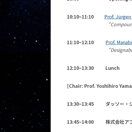
10:10~11:10
Prof. Jürgen
“Compound Activity Pr
11:10~12:10
Prof. Mana
“Designable, Explainabl
12:10~13:30 Lunch
[Chair: Prof. Yoshihiro Yama
13:30~13:45
ダッソー・
13:45~14:00 株式会社