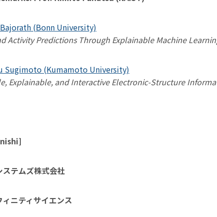
 Bajorath (Bonn University)
edictions Through Explainable Machine Learnin
bu Sugimoto (Kumamoto University)
e, and Interactive Electronic-Structure Informat
nishi]
システムズ株式会社
アフィニティサイエンス