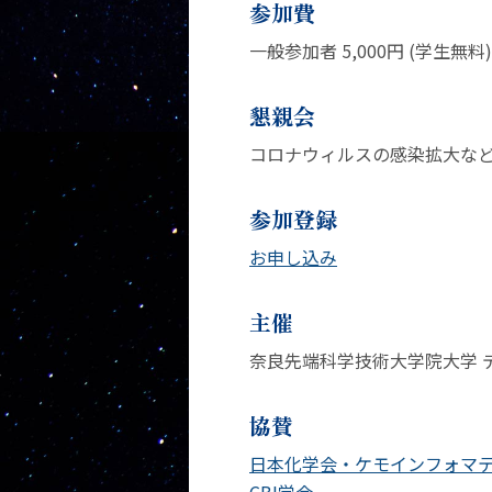
参加費
一般参加者 5,000円 (学
懇親会
コロナウィルスの感染拡大な
参加登録
お申し込み
主催
奈良先端科学技術大学院大学 
協賛
日本化学会・ケモインフォマ