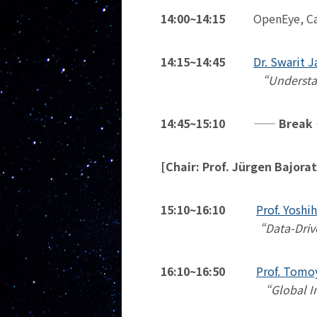
14:00~14:15
OpenEye, Ca
14:15~14:45
Dr. Swarit J
“Understanding Feature
14:45~15:10 —— Break
[Chair: Prof. Jürgen Bajora
15:10~16:10
Prof. Yoshi
“Data-Driv
16:10~16:50
Prof. Tomo
“Global Interpretation o