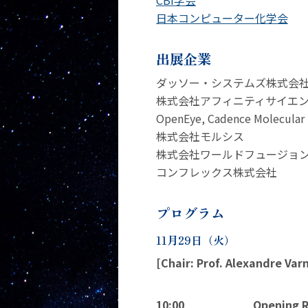
CBI学会
日本コンピューター化学会
出展企業
ダッソー・システムズ株式会
株式会社アフィニティサイエ
OpenEye, Cadence Molecular 
株式会社モルシス
株式会社ワールドフュージョ
コンフレックス株式会社
プログラム
11
月
29
日（火）
[Chair: Prof. Alexandre Var
10:00
Opening R