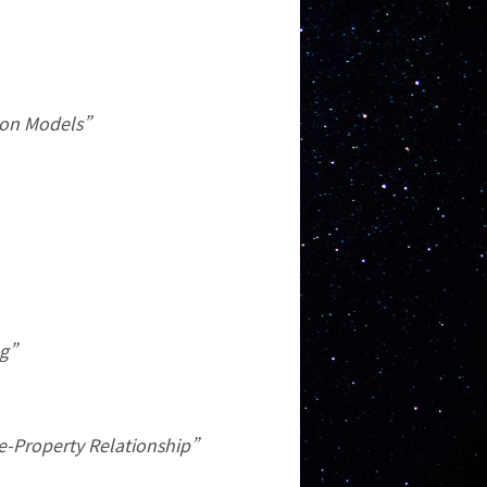
n Models”
ng”
operty Relationship”