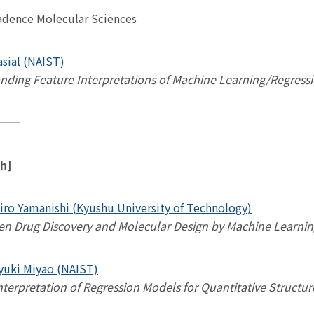
dence Molecular Sciences
asial (NAIST)
 Interpretations of Machine Learning/Regressio
 ——
th]
hiro Yamanishi (Kyushu University of Technology)
en Drug Discovery and Molecular Design by Machine Learni
yuki Miyao (NAIST)
f Regression Models for Quantitative Structure-Pr