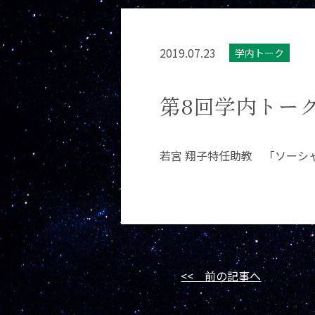
2019.07.23
学内トーク
第8回学内トー
若宮 翔子特任助教 「ソーシ
<< 前の記事へ