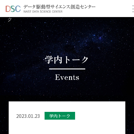
TOP
イベント情報
＞
＞ 1月学内共同研究促進トー
ク
学内トーク
Events
2023.01.23
学内トーク