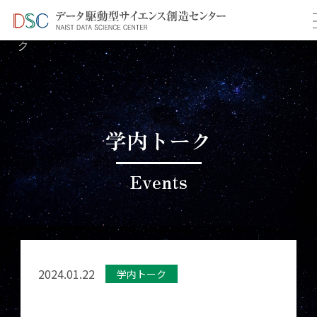
TOP
イベント情報
＞
＞ 1月学内共同研究促進トー
ク
学内トーク
Events
2024.01.22
学内トーク