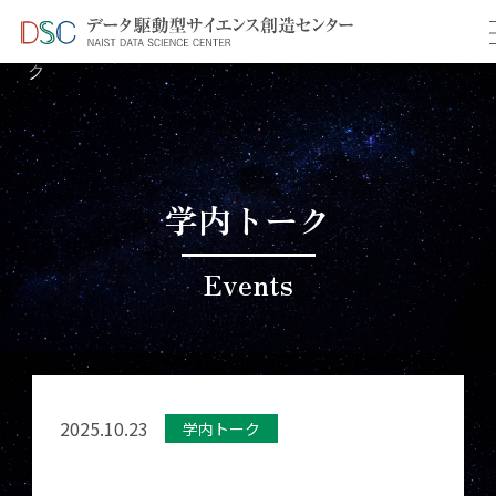
TOP
イベント情報
＞
＞ 10月学内共同研究促進トー
ク
学内トーク
Events
2025.10.23
学内トーク