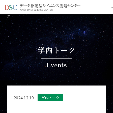
TOP
イベント情報
＞
＞ 12月学内共同研究促進トー
ク
学内トーク
Events
2024.12.19
学内トーク