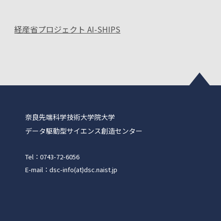
経産省プロジェクト AI-SHIPS
奈良先端科学技術大学院大学
データ駆動型サイエンス創造センター
Tel：0743-72-6056
E-mail：dsc-info(at)dsc.naist.jp