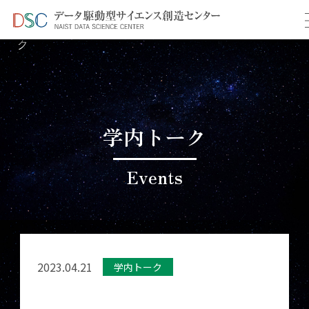
TOP
イベント情報
＞
＞ 4月学内共同研究促進トー
ク
学内トーク
Events
2023.04.21
学内トーク