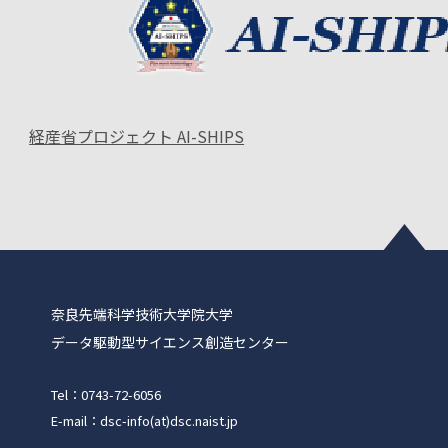
経産省プロジェクト AI-SHIPS
奈良先端科学技術大学院大学
データ駆動型サイエンス創造センター
Tel：0743-72-6056
E-mail：dsc-info(at)dsc.naist.jp