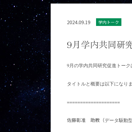
2024.09.19
学内トーク
9月学内共同研
9月の学内共同研究促進トー
タイトルと概要は以下になり
====================
佐藤彰准 助教（
データ駆動