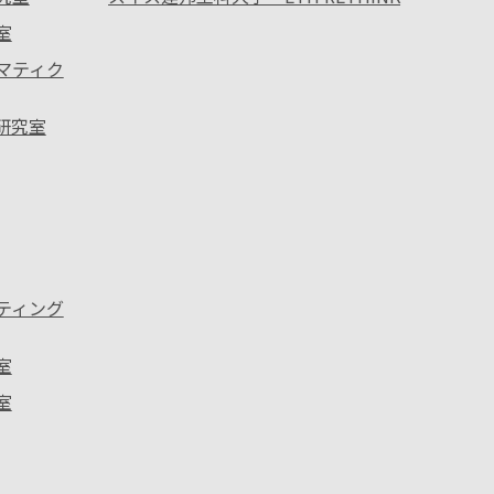
室
ォマティク
ス研究室
ーティング
室
室