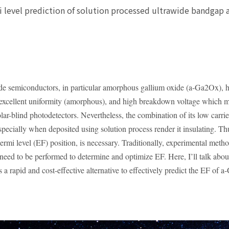
 level prediction of solution processed ultrawide bandgap
 semiconductors, in particular amorphous gallium oxide (a-Ga2Ox), hav
 excellent uniformity (amorphous), and high breakdown voltage which m
solar-blind photodetectors. Nevertheless, the combination of its low carri
pecially when deposited using solution process render it insulating. Thus
ermi level (EF) position, is necessary. Traditionally, experimental meth
need to be performed to determine and optimize EF. Here, I’ll talk ab
 a rapid and cost-effective alternative to effectively predict the EF of 