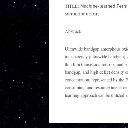
Machine-learned Fermi
TITLE:
semiconductors
Abstract:
Ultrawide bandgap amorphous oxide
transparency (ultrawide bandgap),
thin film transistors, sensors, and 
bandgap, and high defect density es
concentration, represented by the F
consuming, and resource intensive 
learning approach can be utilized as