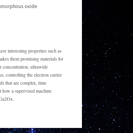
 amorphous oxide
e interesting properties such as
akes them promising materials for
er concentration, ultrawide
, controlling the electron carrier
ods that are complex, time
out how a supervised machine
a-Ga2Ox.