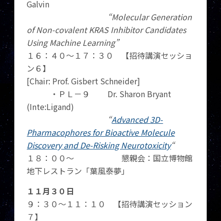
Galvin
“Molecular Generation
of Non-covalent KRAS Inhibitor Candidates
Using Machine Learning”
１６：４０～１７：３０ 【招待講演セッショ
ン６】
[Chair: Prof. Gisbert Schneider]
・ＰＬ－９ Dr. Sharon Bryant
(Inte:Ligand)
“
Advanced 3D-
Pharmacophores for Bioactive Molecule
Discovery and De-Risking Neurotoxicity
“
１８：００～ 懇親会：国立博物館
地下レストラン「葉風泰夢」
１１月３０日
９：３０～１１：１０ 【招待講演セッション
７】