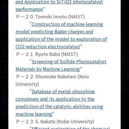
and Application to SrTiO3 photocatalyst
performance
“
Ｐ－２０ Tomoki Imoto (NAIST)
”
Construction of machine learning
model predicting Bader charges and
application of the model to exploration of
CO2 reduction electrocatalyst
“
Ｐ－２１ Ryuto Baba (NAIST)
”
Screening of Sulfide Photocatalyst
Materials by Machine Learning
“
Ｐ－２２ Shunsuke Nakatani (Keio
University)
”
Database of metal-phosphine
complexes and its application to the
prediction of the catalytic abilities using
machine learning
“
Ｐ－２３ S. Nakata (Kobe University)
”
Efficient exploration of the chemical