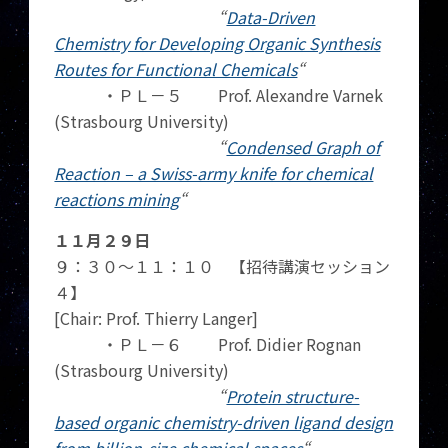
“
Data-Driven
Chemistry for Developing Organic Synthesis
Routes for Functional Chemicals
“
・ＰＬ－５ Prof. Alexandre Varnek
(Strasbourg University)
“
Condensed Graph of
Reaction – a Swiss-army knife for chemical
reactions mining
“
１１月２９日
９：３０～１１：１０ 【招待講演セッション
４】
[Chair: Prof. Thierry Langer]
・ＰＬ－６ Prof. Didier Rognan
(Strasbourg University)
“
Protein structure-
based organic chemistry-driven ligand design