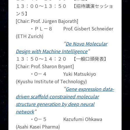
１３：００～１３：５０ 【招待講演セッショ
ン５】
[Chair: Prof. Jürgen Bajorath]
・ＰＬ－８ Prof. Gisbert Schneider
(ETH Zurich)
“
De Novo Molecular
Design with Machine Intelligence
“
１３：５０～１４：２０ 【一般口頭発表】
[Chair: Prof. Sharon Bryant]
・O－４ Yuki Matsukiyo
(Kyushu Institute of Technology)
“
Gene expression data-
driven scaffold-constrained molecular
structure generation by deep neural
network
“
・O－５ Kazufumi Ohkawa
(Asahi Kasei Pharma)