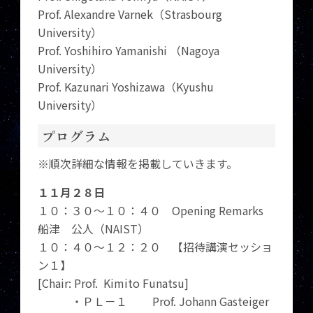
Prof. Alexandre Varnek（Strasbourg
University）
Prof. Yoshihiro Yamanishi （Nagoya
University）
Prof. Kazunari Yoshizawa（Kyushu
University）
プログラム
※順次詳細な情報を掲載していきます。
１１月２８日
１０：３０～１０：４０ Opening Remarks
船津 公人（NAIST）
１０：４０～１２：２０ 【招待講演セッショ
ン１】
[Chair: Prof. Kimito Funatsu]
・ＰＬ－１ Prof. Johann Gasteiger