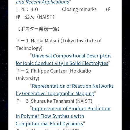
and Recent Applications
“
１４：４０ Closing remarks 船
津 公人（NAIST）
【ポスター発表一覧】
Ｐ－１ Naoki Matsui (Tokyo Institute of
Technology)
”
Universal Compositional Descriptors
for Ionic Conductivity in Solid Electrolytes
“
Ｐ－２ Philippe Gantzer (Hokkaido
University)
”
Representation of Reaction Networks
by Generative Topographic Mapping
“
Ｐ－３ Shunsuke Tanahashi (NAIST)
”
Improvement of Product Prediction
in Polymer Flow Synthesis with
Computational Fluid Dynamics
“