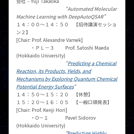
会社
–
Yuji Takaoka
“Automated Molecular
Machine Learning with DeepAutoQSAR”
１４：００～１４：５０ 【招待講演セッショ
ン２】
[Chair: Prof. Alexandre Varnek]
・ＰＬ－３ Prof. Satoshi Maeda
(Hokkaido University)
“
Predicting a Chemical
Reaction, its Products, Yields, and
Mechanisms by Exploring Quantum Chemical
Potential Energy Surfaces
“
１４：５０～１５：２０ 【休憩】
１５：２０～１６：０５ 【一般口頭発表】
[Chair: Prof. Kenji Hori]
・O－１ Pavel Sidorov
(Hokkaido University)
“
Predicting Highly