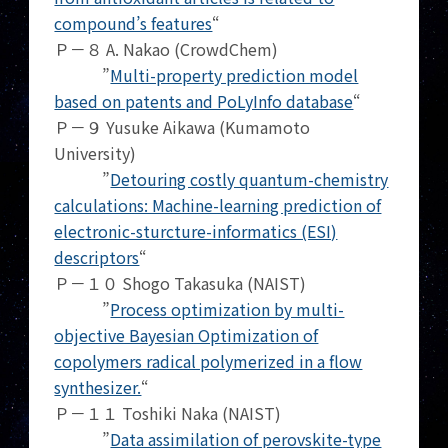
compound’s features
“
Ｐ－８ A. Nakao (CrowdChem)
”
Multi-property prediction model
based on patents and PoLyInfo database
“
Ｐ－９ Yusuke Aikawa (Kumamoto
University)
”
Detouring costly quantum-chemistry
calculations: Machine-learning prediction of
electronic-sturcture-informatics (ESI)
descriptors
“
Ｐ－１０ Shogo Takasuka (NAIST)
”
Process optimization by multi-
objective Bayesian Optimization of
copolymers radical polymerized in a flow
synthesizer.
“
Ｐ－１１ Toshiki Naka (NAIST)
”
Data assimilation of perovskite-type