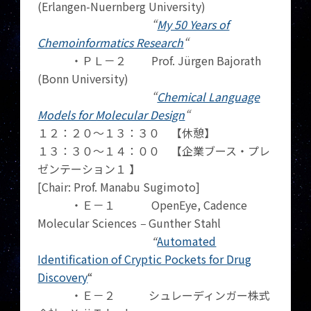
(Erlangen-Nuernberg University)
“
My 50 Years of
Chemoinformatics Research
“
・ＰＬ－２ Prof. Jürgen Bajorath
(Bonn University)
“
Chemical Language
Models for Molecular Design
“
１２：２０～１３：３０ 【休憩】
１３：３０～１４：００ 【企業ブース・プレ
ゼンテーション１ 】
[Chair: Prof. Manabu Sugimoto]
・Ｅ－１
OpenEye, Cadence
Molecular Sciences
–
Gunther Stahl
“
Automated
Identification of Cryptic Pockets for Drug
Discovery
“
・Ｅ－２ シュレーディンガー株式