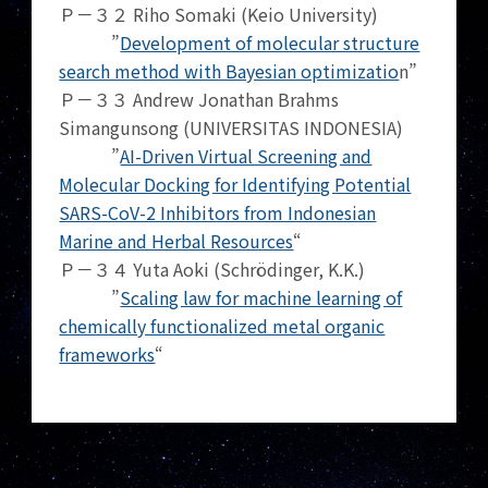
Ｐ－３２ Riho Somaki (Keio University)
”
Development of molecular structure
search method with Bayesian optimizatio
n”
Ｐ－３３ Andrew Jonathan Brahms
Simangunsong (UNIVERSITAS INDONESIA)
”
AI-Driven Virtual Screening and
Molecular Docking for Identifying Potential
SARS-CoV-2 Inhibitors from Indonesian
Marine and Herbal Resources
“
Ｐ－３４ Yuta Aoki (Schrödinger, K.K.)
”
Scaling law for machine learning of
chemically functionalized metal organic
frameworks
“