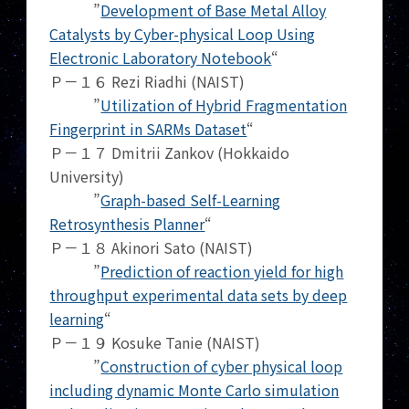
”
Development of Base Metal Alloy
Catalysts by Cyber-physical Loop Using
Electronic Laboratory Notebook
“
Ｐ－１６ Rezi Riadhi (NAIST)
”
Utilization of Hybrid Fragmentation
Fingerprint in SARMs Dataset
“
Ｐ－１７ Dmitrii Zankov (Hokkaido
University)
”
Graph-based Self-Learning
Retrosynthesis Planner
“
Ｐ－１８ Akinori Sato (NAIST)
”
Prediction of reaction yield for high
throughput experimental data sets by deep
learning
“
Ｐ－１９ Kosuke Tanie (NAIST)
”
Construction of cyber physical loop
including dynamic Monte Carlo simulation