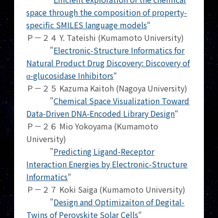
space through the composition of property-
specific SMILES language models
“
Ｐ－２４ Y. Tateishi (Kumamoto University)
”
Electronic-Structure Informatics for
Natural Product Drug Discovery: Discovery of
α-glucosidase Inhibitors
“
Ｐ－２５ Kazuma Kaitoh (Nagoya University)
”
Chemical Space Visualization Toward
Data-Driven DNA-Encoded Library Design
“
Ｐ－２６ Mio Yokoyama (Kumamoto
University)
”
Predicting Ligand-Receptor
Interaction Energies by Electronic-Structure
Informatics
“
Ｐ－２７ Koki Saiga (Kumamoto University)
”
Design and Optimizaiton of Degital-
Twins of Perovskite Solar Cells
“