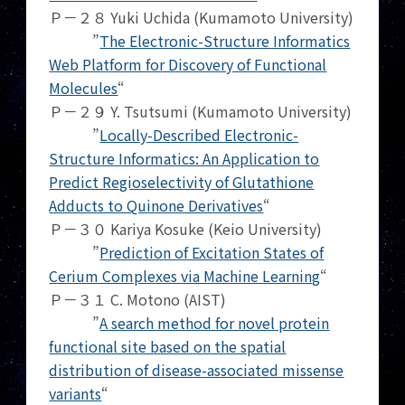
Ｐ－２８ Yuki Uchida (Kumamoto University)
”
The Electronic-Structure Informatics
Web Platform for Discovery of Functional
Molecules
“
Ｐ－２９ Y. Tsutsumi (Kumamoto University)
”
Locally-Described Electronic-
Structure Informatics: An Application to
Predict Regioselectivity of Glutathione
Adducts to Quinone Derivatives
“
Ｐ－３０ Kariya Kosuke (Keio University)
”
Prediction of Excitation States of
Cerium Complexes via Machine Learning
“
Ｐ－３１ C. Motono (AIST)
”
A search method for novel protein
functional site based on the spatial
distribution of disease-associated missense
variants
“