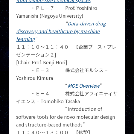
from billion-size chemical spaces
“
・ＰＬ－７ Prof. Yoshihiro
Yamanishi (Nagoya University)
“
Data-driven drug
discovery and healthcare by machine
learning
“
１１：１０～１１：４０ 【企業ブース・プレ
ゼンテーション２]
[Chair: Prof. Kenji Hori]
・Ｅ－３ 株式会社モルシス
–
Yoshirou Kimura
“
MOE Overview
“
・Ｅ－４ 株式会社アフィニティサ
イエンス – Tomohiko Tasaka
“Introduction of
software tools for de novo molecular design
and structure-based methods”
１１：４０～１３：００ 【休憩】