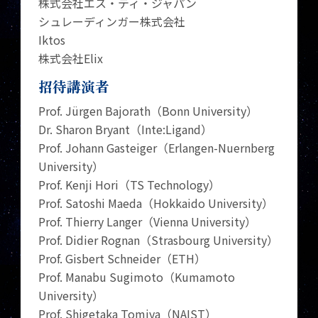
株式会社エス・ティ・ジャパン
シュレーディンガー株式会社
Iktos
株式会社Elix
招待講演者
Prof. Jürgen Bajorath（Bonn University）
Dr. Sharon Bryant（Inte:Ligand）
Prof. Johann Gasteiger（Erlangen-Nuernberg
University）
Prof. Kenji Hori（TS Technology）
Prof. Satoshi Maeda（Hokkaido University）
Prof. Thierry Langer（Vienna University）
Prof. Didier Rognan（Strasbourg University）
Prof. Gisbert Schneider（ETH）
Prof. Manabu Sugimoto（Kumamoto
University）
Prof. Shigetaka Tomiya（NAIST）