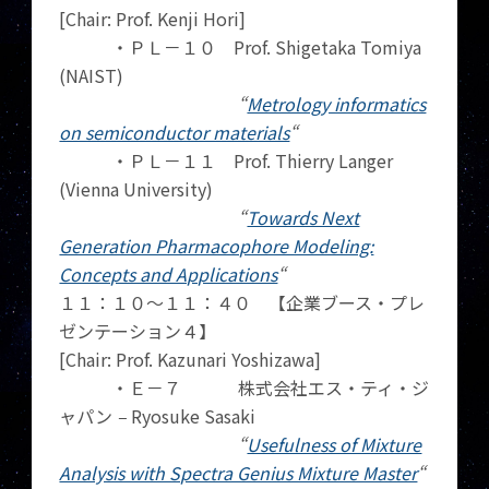
[Chair: Prof. Kenji Hori]
・ＰＬ－１０ Prof. Shigetaka Tomiya
(NAIST)
“
Metrology informatics
on semiconductor materials
“
・ＰＬ－１１ Prof. Thierry Langer
(Vienna University)
“
Towards Next
Generation Pharmacophore Modeling:
Concepts and Applications
“
１１：１０～１１：４０ 【企業ブース・プレ
ゼンテーション４】
[Chair: Prof. Kazunari Yoshizawa]
・Ｅ－７ 株式会社エス・ティ・ジ
ャパン
–
Ryosuke Sasaki
“
Usefulness of Mixture
Analysis with Spectra Genius Mixture Master
“