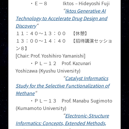
・Ｅ－８ Iktos
–
Hideyoshi Fuji
“
Iktos Generative AI
Technology to Accelerate Drug Design and
Discovery
“
１１：４０～１３：００ 【休憩】
１３：００～１４：４０ 【招待講演セッショ
ン８】
[Chair: Prof. Yoshihiro Yamanishi]
・ＰＬ－１２ Prof. Kazunari
Yoshizawa (Kyushu University)
“
Catalyst Informatics
Study for the Selective Functionalization of
Methane
“
・ＰＬ－１３ Prof. Manabu Sugimoto
(Kumamoto University)
“
Electronic-Structure
Informatics: Concepts, Extended Methods,