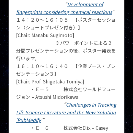
“
Development of
fingerprints considering chemical reactions
“
１４：２０～１６：０５ 【ポスターセッショ
ン（ショートプレゼン付き）】
[Chair: Manabu Sugimoto]
※パワーポイントによる２
分間プレゼンテーションの後、ポスター発表を
行います。
１６：１０～１６：４０ 【企業ブース・プレ
ゼンテーション３】
[Chair: Prof. Shigetaka Tomiya]
・Ｅ－５ 株式会社ワールドフュー
ジョン – Atsushi Midorikawa
“
Challenges in Tracking
Life Science Literature and the New Solution
‘PubMedify
‘”
・Ｅ－６ 株式会社Elix – Casey