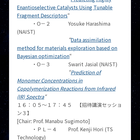
Enantioselective Catalysts Using Tunable
Fragment Descriptors
“
・O－２ Yosuke Harashima
(NAIST)
“
Data assimilation
method for materials exploration based on
Bayesian optimization
“
・O－３ Swarit Jasial (NAIST)
“
Prediction of
Monomer Concentrations in
Copolymerization Reactions from Infrared
(IR) Spectra
“
１６：０５～１７：４５ 【招待講演セッショ
ン３】
[Chair: Prof. Manabu Sugimoto]
・ＰＬ－４ Prof. Kenji Hori (TS
Technology)