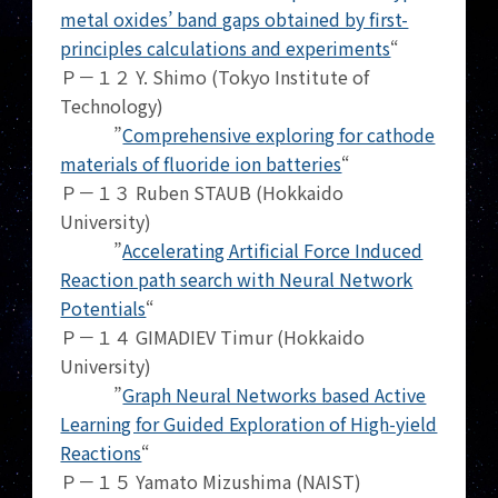
metal oxides’ band gaps obtained by first-
principles calculations and experiments
“
Ｐ－１２ Y. Shimo (Tokyo Institute of
Technology)
”
Comprehensive exploring for cathode
materials of fluoride ion batteries
“
Ｐ－１３ Ruben STAUB (Hokkaido
University)
”
Accelerating Artificial Force Induced
Reaction path search with Neural Network
Potentials
“
Ｐ－１４ GIMADIEV Timur (Hokkaido
University)
”
Graph Neural Networks based Active
Learning for Guided Exploration of High-yield
Reactions
“
Ｐ－１５ Yamato Mizushima (NAIST)