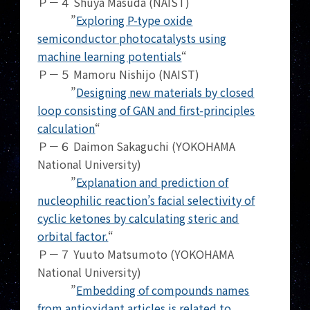
Ｐ－４ Shuya Masuda (NAIST)
”
Exploring P-type oxide
semiconductor photocatalysts using
machine learning potentials
“
Ｐ－５ Mamoru Nishijo (NAIST)
”
Designing new materials by closed
loop consisting of GAN and first-principles
calculation
“
Ｐ－６ Daimon Sakaguchi (YOKOHAMA
National University)
”
Explanation and prediction of
nucleophilic reaction’s facial selectivity of
cyclic ketones by calculating steric and
orbital factor.
“
Ｐ－７ Yuuto Matsumoto (YOKOHAMA
National University)
”
Embedding of compounds names
from antioxidant articles is related to