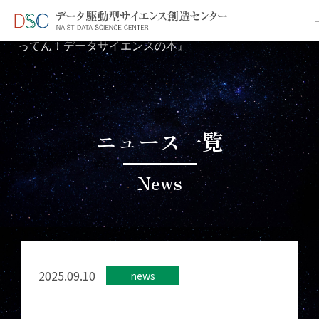
TOP
news
＞
＞
書籍出版のお知らせ『スッキリ！が
ってん！データサイエンスの本』
ニュース一覧
News
2025.09.10
news