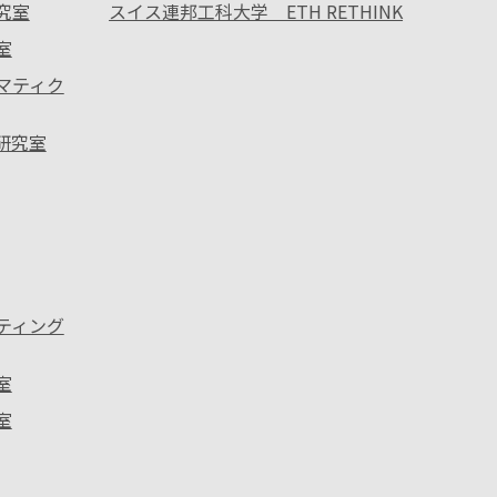
究室
スイス連邦工科大学 ETH RETHINK
室
ォマティク
ス研究室
ーティング
室
室