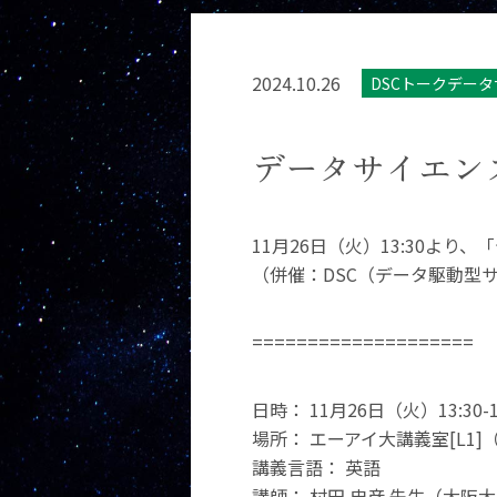
2024.10.26
DSCトークデー
データサイエンス
11月26日（火）13:30よ
（併催：DSC（データ駆動型
====================
日時： 11月26日（火）13:30-1
場所： エーアイ大講義室[L1]（
講義言語： 英語
講師： 村田 忠彦 先生（大