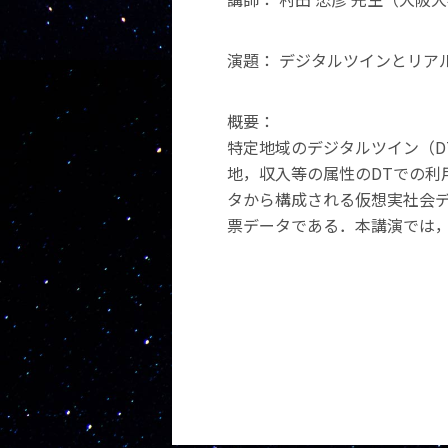
演題： デジタルツインとリア
概要：
特定地域のデジタルツイン（
地，収入等の属性のDTでの利
タから構成される仮想実社会デ
票データである．本講演では，S