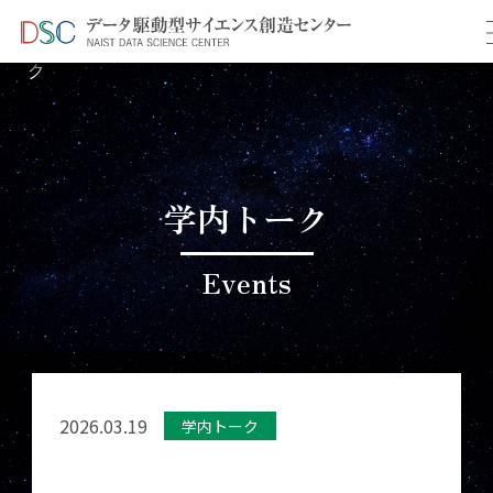
TOP
イベント情報
＞
＞ 3月学内共同研究促進トー
ク
学内トーク
Events
2026.03.19
学内トーク