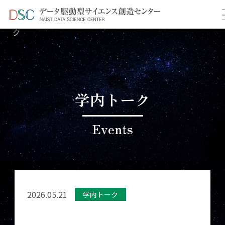
TOP
イベント情報
＞
＞ 5月学内共同研究促進トー
ク
学内トーク
Events
2026.05.21
学内トーク