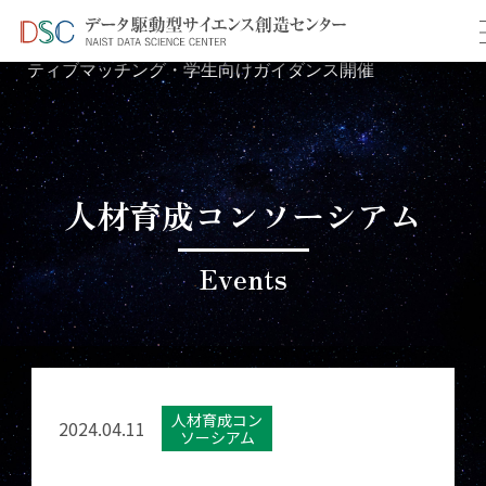
TOP
イベント情報
＞
＞ 第10回全国合同インタラク
ティブマッチング・学生向けガイダンス開催
人材育成コンソーシアム
Events
人材育成コン
2024.04.11
ソーシアム