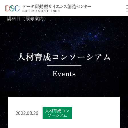
TOP
イベント情報
＞
＞ 2022年度 大阪公立大学 開
講科目（履修案内）
人材育成コンソーシアム
Events
人材育成コン
2022.08.26
ソーシアム