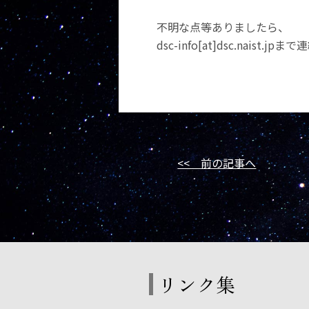
不明な点等ありましたら、
dsc-info[at]dsc.naist.
<< 前の記事へ
リンク集