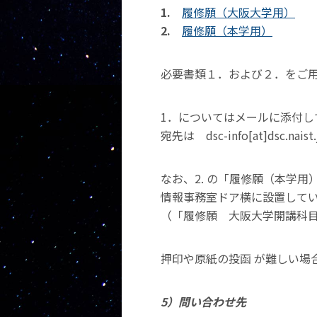
1.
履修願（大阪大学用）
2.
履修願（本学用）
必要書類１．および２．をご
1．についてはメールに添付し
宛先は dsc-info[at]dsc.nai
なお、2. の「履修願（本学用
情報事務室ドア横に設置して
（「履修願 大阪大学開講科
押印や原紙の投函 が難しい場合は、事前
5）問い合わせ先