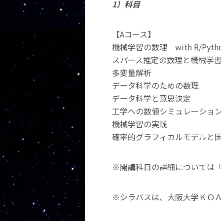
1）科目
【Aコース】
機械学習の数理 with R/Pyth
スパース推定の数理と機械学習への応
多変量解析
データ科学のための数理
データ科学と意思決定
工学への数値シミュレーショ
機械学習の実践
確率的グラフィカルモデルと
※開講科目の詳細については
※シラバスは、大阪大学ＫＯ