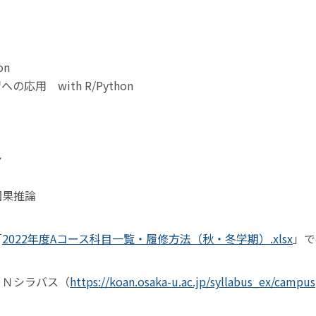
on
用 with R/Python
ン
因果推論
「
2022年度Aコース科目一覧・履修方法（秋・冬学期）.xlsx
」で
ＡＮシラバス（
https://koan.osaka-u.ac.jp/syllabus_ex/campus