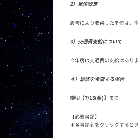
2）単位認定
履修により取得した単位は、
3）交通費支給について
今年度は交通費の支給はあり
４）履修を希望する場合
締切【7/15(金)】
まで
【必要書類】
＊各書類名をクリックすると