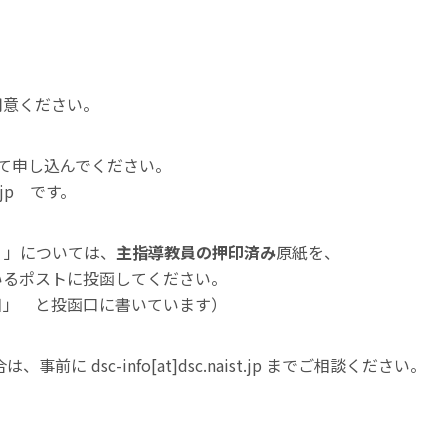
用意ください。
て申し込んでください。
st.jp です。
）」については、
主指導教員の押印済み
原紙を、
いるポストに投函してください。
目」 と投函口に書いています）
に dsc-info[at]dsc.naist.jp までご相談ください。