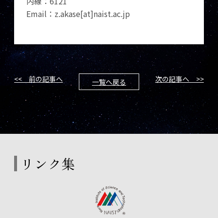
内線：6121
Email：z.akase[at]naist.ac.jp
<< 前の記事へ
次の記事へ >>
一覧へ戻る
リンク集