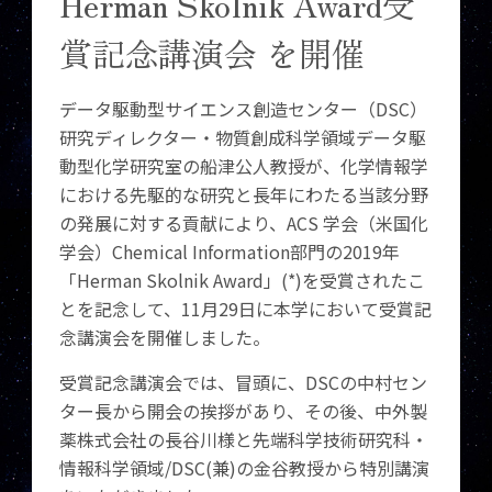
Herman Skolnik Award受
賞記念講演会 を開催
データ駆動型サイエンス創造センター（DSC）
研究ディレクター・物質創成科学領域データ駆
動型化学研究室の船津公人教授が、化学情報学
における先駆的な研究と長年にわたる当該分野
の発展に対する貢献により、ACS 学会（米国化
学会）Chemical Information部門の2019年
「Herman Skolnik Award」(*)を受賞されたこ
とを記念して、11月29日に本学において受賞記
念講演会を開催しました。
受賞記念講演会では、冒頭に、DSCの中村セン
ター長から開会の挨拶があり、その後、中外製
薬株式会社の長谷川様と先端科学技術研究科・
情報科学領域/DSC(兼)の金谷教授から特別講演