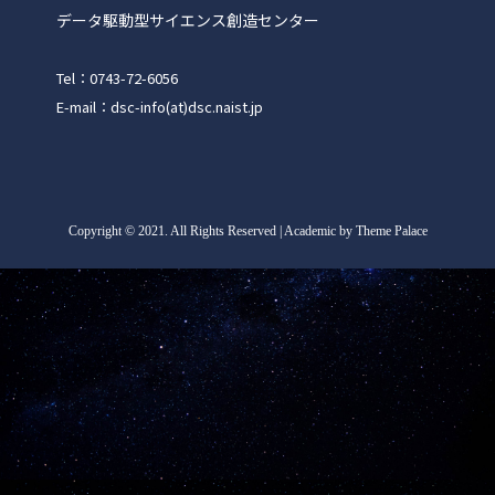
データ駆動型サイエンス創造センター
Tel：0743-72-6056
E-mail：dsc-info(at)dsc.naist.jp
Copyright
©
2021. All Rights Reserved | Academic by Theme Palace