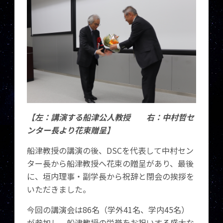
【左：講演する船津公人教授 右：中村哲セ
ンター長より花束贈呈】
船津教授の講演の後、DSCを代表して中村セン
ター長から船津教授へ花束の贈呈があり、最後
に、垣内理事・副学長から祝辞と閉会の挨拶を
いただきました。
今回の講演会は86名（学外41名、学内45名）
が参加し、船津教授の栄誉をお祝いする盛大な