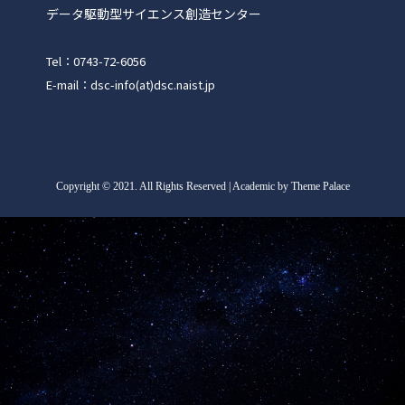
データ駆動型サイエンス創造センター
Tel：0743-72-6056
E-mail：dsc-info(at)dsc.naist.jp
Copyright
©
2021. All Rights Reserved | Academic by Theme Palace