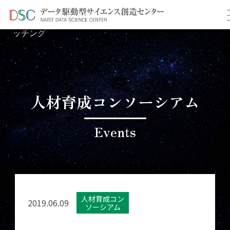
TOP
イベント情報
＞
＞ 第2回インタラクティブマ
ッチング
人材育成コンソーシアム
Events
人材育成コン
2019.06.09
ソーシアム