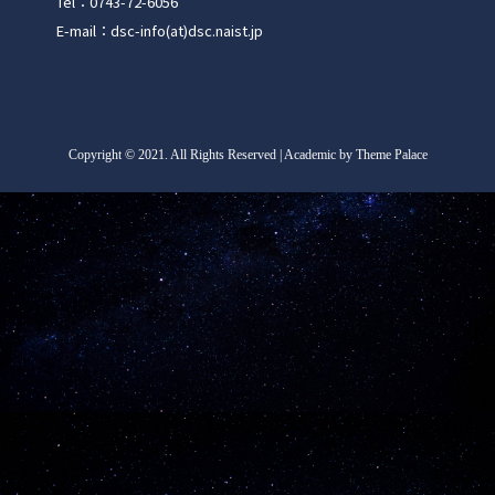
Tel：0743-72-6056
E-mail：dsc-info(at)dsc.naist.jp
Copyright
©
2021. All Rights Reserved | Academic by Theme Palace