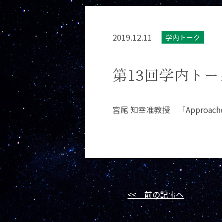
2019.12.11
学内トーク
第13回学内トー
宮尾 知幸准教授 「Approaches to 
<< 前の記事へ