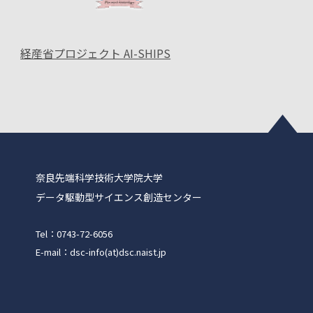
経産省プロジェクト AI-SHIPS
奈良先端科学技術大学院大学
データ駆動型サイエンス創造センター
Tel：0743-72-6056
E-mail：dsc-info(at)dsc.naist.jp