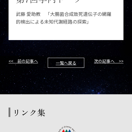
武藤 愛助教 「大腸菌合成致死遺伝子の網羅
的検出による未知代謝経路の探索」
<< 前の記事へ
次の記事へ >>
一覧へ戻る
リンク集