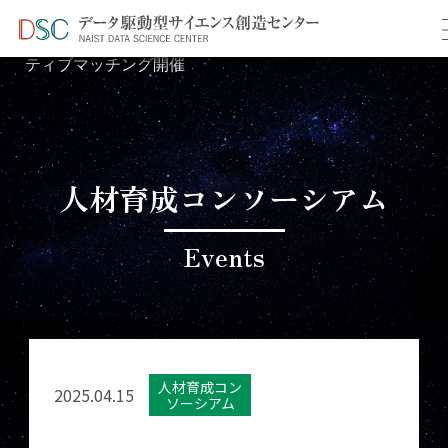
TOP
イベント情報
＞
＞ 第12回全国合同インタラク
ティブマッチング開催
人材育成コンソーシアム
Events
人材育成コン
2025.04.15
ソーシアム