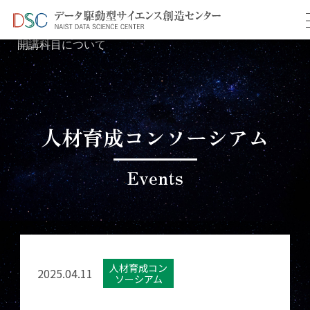
TOP
イベント情報
＞
＞ 神戸大学 令和7年度DuEX
開講科目について
人材育成コンソーシアム
Events
人材育成コン
2025.04.11
ソーシアム