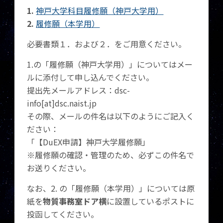
1.
神戸大学科目履修願（神戸大学用）
2.
履修願（本学用）
必要書類１．および２．をご用意ください。
1.の「履修願（神戸大学用）」についてはメー
ルに添付して申し込んでください。
提出先メールアドレス：dsc-
info[at]dsc.naist.jp
その際、メールの件名は以下のようにご記入く
ださい：
「【DuEX申請】神戸大学履修願」
※履修願の確認・管理のため、必ずこの件名で
お送りください。
なお、2. の「履修願（本学用）」については原
紙を
物質事務室ドア横
に設置しているポストに
投函してください。