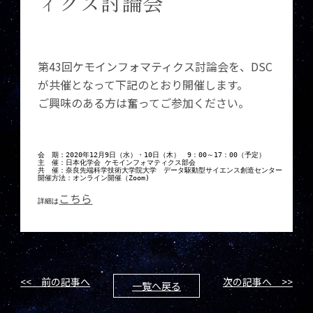
ィクス討論会
第43回ケモインフォマティクス討論会を、DSC
が共催となって下記のとおり開催します。
ご興味のある方は奮ってご参加ください。
会　期：2020年12月9日（水）・10日（木）　9：00～17：00（予定）

主　催：日本化学会 ケモインフォマティクス部会

共　催：奈良先端科学技術大学院大学　データ駆動型サイエンス創造センター

開催方法：オンライン開催（Zoom)

こちら
詳細は
<< 前の記事へ
次の記事へ >>
一覧へ戻る