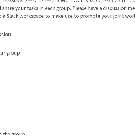
BL用のSlackワークスペースを設定しましたので、各自活用し
d share your tasks in each group. Please have a discussion m
o a Slack workspace to make use to promote your joint wor
sion
our group
in the group