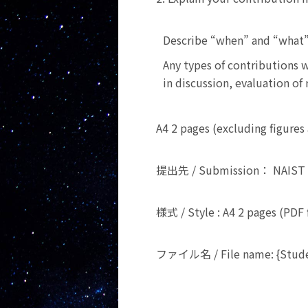
Describe “when” and “what”
Any types of contributions 
in discussion, evaluation of
A4 2 pages (excluding figures
提出先 / Submission： NAIS
様式 / Style :
A4 2 pages (P
ファイル名 / File name: {Studen