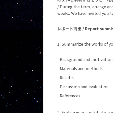
捗をTAと共有するように。P
/ During the term, arrange an
weeks. We have invited you t
レポート提出 / Report submis
1. Summarize the works of y
Background and motivation
Materials and methods
Results
Discussion and evaluation
References
2. Explain your contribution 