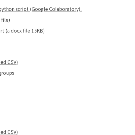
ython script (Google Colaboratory).
file)
rt (a docx file 15KB)
ped CSV)
 groups
ped CSV)