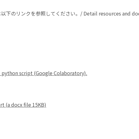
を参照してください。/ Detail resources and documen
python script (Google Colaboratory).
rt (a docx file 15KB)