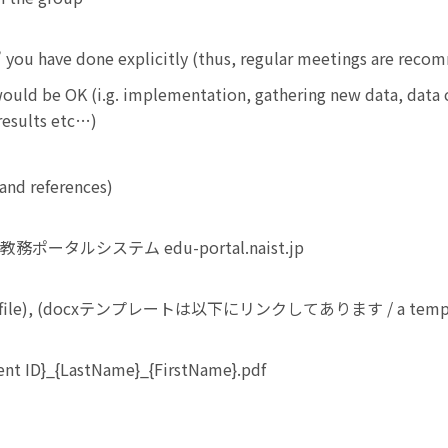
 you have done explicitly (thus, regular meetings are reco
would be OK (i.g. implementation, gathering new data, data 
 results etc…)
 and references)
T 教務ポータルシステム edu-portal.naist.jp
DF file), (docxテンプレートは以下にリンクしてあります / a template
t ID}_{LastName}_{FirstName}.pdf