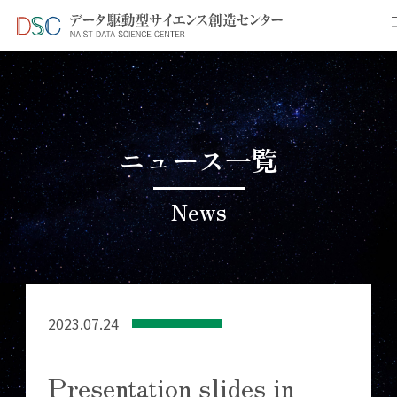
TOP
＞
Presentation slides in 2022
ニュース一覧
News
2023.07.24
Presentation slides in