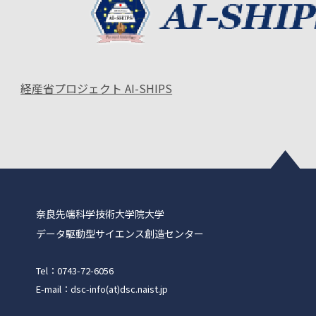
経産省プロジェクト AI-SHIPS
奈良先端科学技術大学院大学
データ駆動型サイエンス創造センター
Tel：0743-72-6056
E-mail：dsc-info(at)dsc.naist.jp