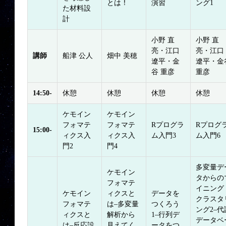
とは！
演習
ング1
た材料設
計
小野 直
小野 直
亮・江口
亮・江口
講師
船津 公人
畑中 美穂
遼平・金
遼平・金
谷 重彦
重彦
14:50-
休憩
休憩
休憩
休憩
ケモイン
ケモイン
フォマテ
フォマテ
Rプログラ
Rプログ
15:00-
ィクス入
ィクス入
ム入門3
ム入門6
門2
門4
多変量デ
ケモイン
タからの
フォマテ
イニング
ケモイン
ィクスと
データを
クラスタ
フォマテ
は–多変量
つくろう
ング2–代
ィクスと
解析から
1–行列デ
データベ
は–反応設
見えてく
ータをつ