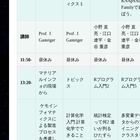
KNApSA
ィクス１
Familyで
ぼう。
小野 直
小野 直
Prof. J.
Prof. J.
亮・江口
亮・江口
講師
Gasteiger
Gasteiger
遼平・金
遼平・金
谷 重彦
重彦
11:50-
昼休み
昼休み
昼休み
昼休み
マテリア
ルインフ
トピック
Rプログラ
Rプログ
13:20-
ォの現場
ス
ム入門2
ム入門5
から
ケモイン
フォマテ
計算化学
統計検定
多変量デ
ィクスに
入門:計算
って何2 違
タからの
よる製造
化学でで
いが判る
イニング
プロセス
きること
ひたすら
クラスタ
を考慮し