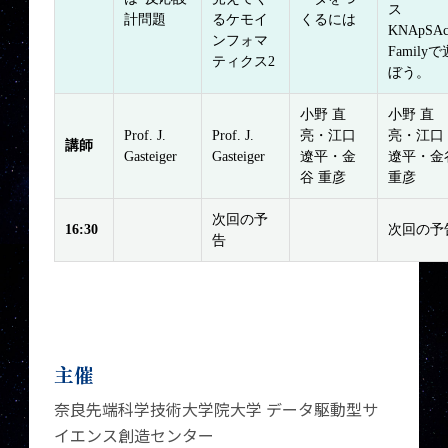
ス
計問題
るケモイ
くるには
KNApSA
ンフォマ
Familyで
ティクス2
ぼう。
小野 直
小野 直
Prof. J.
Prof. J.
亮・江口
亮・江口
講師
Gasteiger
Gasteiger
遼平・金
遼平・金
谷 重彦
重彦
次回の予
16:30
次回の予
告
主催
奈良先端科学技術大学院大学 データ駆動型サ
イエンス創造センター