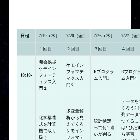
日程
7/19（木）
7/20（金）
7/26（木）
7/27（金
１回目
２回目
３回目
４回目
開会挨拶
ケモイン
ケモイン
フォマテ
Rプログラ
Rプログ
10:10-
フォマテ
ィクス入
ム入門1
ム入門4
ィクス入
門3
門１
データを
くろう2 
多変量解
列データ
化学構造
析から見
統計検定
つくるに
式を計算
えてくる
って何1 違
は! ひた
機で取り
ケモイン
いが判る
ら演習
扱う
フォマテ