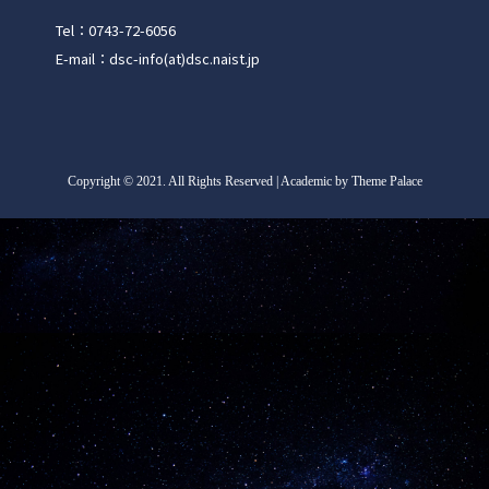
Tel：0743-72-6056
E-mail：dsc-info(at)dsc.naist.jp
Copyright
©
2021. All Rights Reserved | Academic by Theme Palace