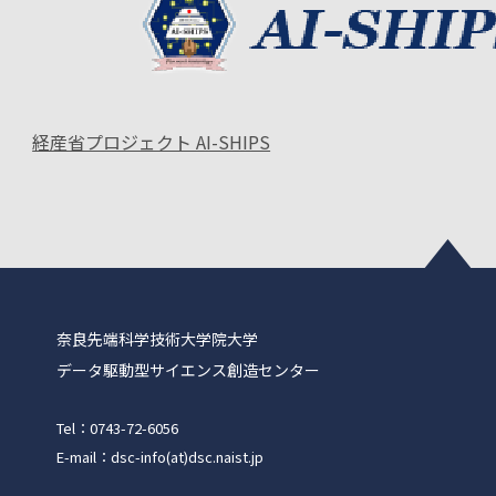
経産省プロジェクト AI-SHIPS
奈良先端科学技術大学院大学
データ駆動型サイエンス創造センター
Tel：0743-72-6056
E-mail：dsc-info(at)dsc.naist.jp